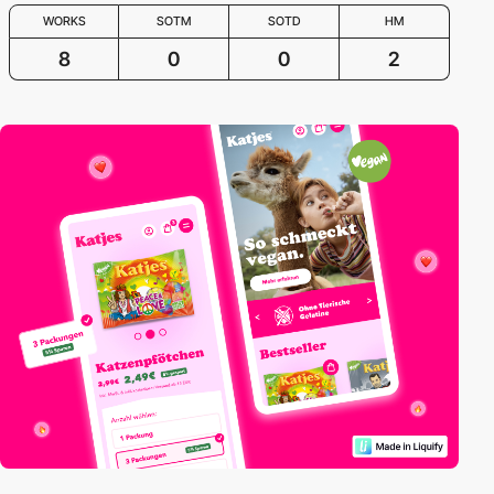
WORKS
SOTM
SOTD
HM
8
0
0
2